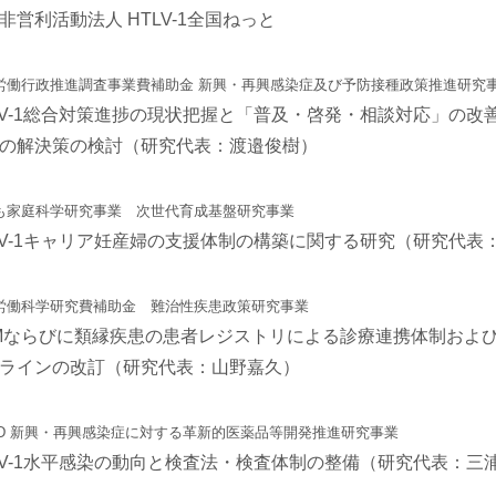
非営利活動法人 HTLV-1全国ねっと
労働行政推進調査事業費補助金 新興・再興感染症及び予防接種政策推進研究
LV-1総合対策進捗の現状把握と「普及・啓発・相談対応」の
の解決策の検討（研究代表：渡邉俊樹）
も家庭科学研究事業 次世代育成基盤研究事業
LV-1キャリア妊産婦の支援体制の構築に関する研究（研究代表
労働科学研究費補助金 難治性疾患政策研究事業
Mならびに類縁疾患の患者レジストリによる診療連携体制およ
ラインの改訂（研究代表：山野嘉久）
ED 新興・再興感染症に対する革新的医薬品等開発推進研究事業
LV-1水平感染の動向と検査法・検査体制の整備（研究代表：三