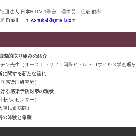
社団法人 日本HTLV-1学会 理事長 渡邉 俊樹
 Email ：
htlv.shukai@gmail.com
の国際的取り組みの紹介
ーチン先生（オーストラリア／国際ヒトレトロウイルス学会理
診断に関する新たな流れ
国立感染症研究所）
おける感染予防対策の現状
九州がんセンター）
R大阪鉄道病院）
事者の体験と希望