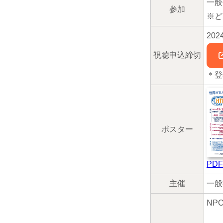
一般
参加
※ど
20
視聴申込締切
＊登
ポスター
PDF
主催
一般
NP