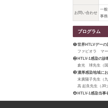
一般
お問い合わせ
事務局
プログラム
❶
世界HTLVデー
ファビオラ マ
❷
HTLV-1感染の
倉光 球先生（
❸
濃厚感染地域に
末廣陽子先生（
高 起良先生（J
❹
HTLV-1感染当