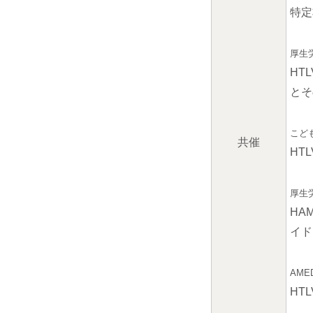
特定
厚生
HT
とそ
こど
共催
HT
厚生
HA
イド
AM
HT