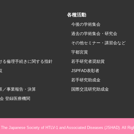
各種活動
今後の学術集会
過去の学術集会・研究会
その他セミナー・講習会など
宇都宮賞
ける倫理手続きに関する指針
若手研究者奨励賞
覧
JSPFAD表彰者
若手研究助成金
算／事業報告・決算
国際交流研究助成金
学会 登録医療機関
) The Japanese Society of HTLV-1 and Associated Diseases (JSHAD). All Rig