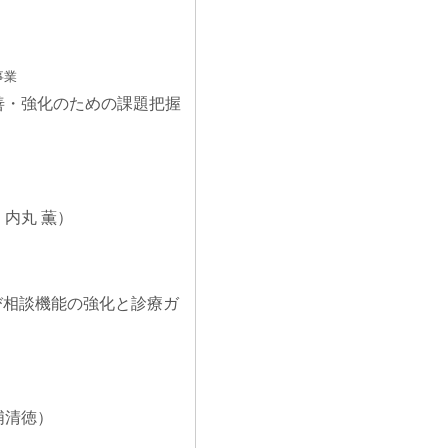
事業
改善・強化のための課題把握
：内丸 薫）
び相談機能の強化と診療ガ
浦清徳）