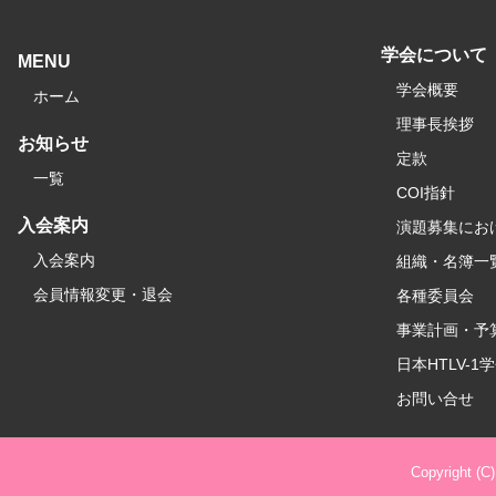
学会について
MENU
学会概要
ホーム
理事長挨拶
お知らせ
定款
一覧
COI指針
入会案内
演題募集にお
入会案内
組織・名簿一
会員情報変更・退会
各種委員会
事業計画・予
日本HTLV-1
お問い合せ
Copyright (C