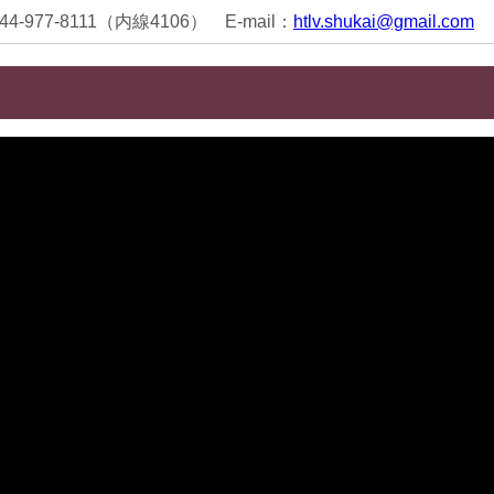
44-977-8111（内線4106） E-mail：
htlv.shukai@gmail.com