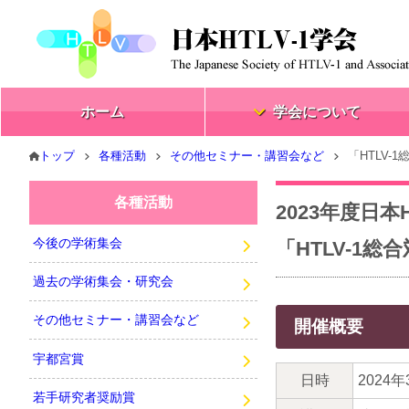
ホーム
学会について
トップ
各種活動
その他セミナー・講習会など
「HTLV
各種活動
2023年度日本
今後の学術集会
「HTLV-1
過去の学術集会・研究会
その他セミナー・講習会など
開催概要
宇都宮賞
日時
2024
若手研究者奨励賞