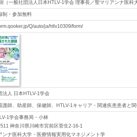
俊樹（一般社団法人日本HTLV-1学会 理事長／聖マリアンナ医科
録制・参加無料
form.qooker.jp/Q/auto/ja/htlv10309/form/
法人 日本HTLV-1学会
看護師、助産師、保健師、HTLV-1キャリア・関連疾患患者と
LV-1学会事務局・小林
-8511 神奈川県川崎市宮前区菅生2-16-1
アンナ医科大学・医療情報実用化マネジメント学