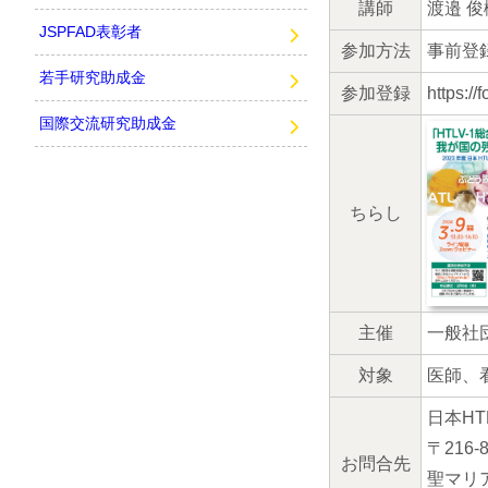
講師
渡邉 
JSPFAD表彰者
参加方法
事前登
若手研究助成金
参加登録
https://
国際交流研究助成金
ちらし
主催
一般社団
対象
医師、
日本HT
〒216
お問合先
聖マリ