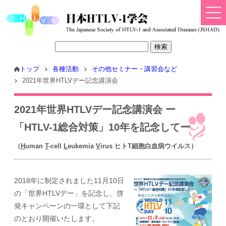
トップ
各種活動
その他セミナー・講習会など
2021年世界HTLVデー記念講演会
2021年世界HTLVデー記念講演会 ー
「HTLV-1総合対策」10年を記念してー
（
H
uman
T
-cell
L
eukemia
V
irus ヒトT細胞白血病ウイルス）
2018年に制定されました11月10日
の「世界HTLVデー」を記念し、啓
発キャンペーンの一環として下記
のとおり開催いたします。