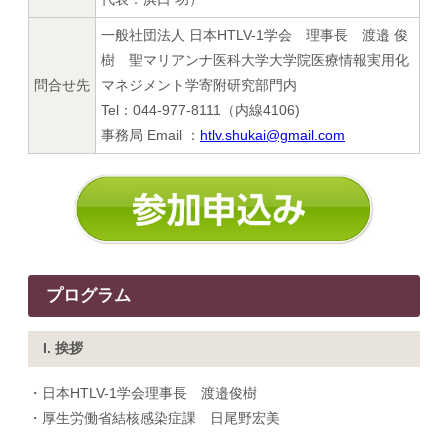
一般社団法人 日本HTLV-1学会 理事長 渡邉 俊
樹 聖マリアンナ医科大学大学院医療情報実用化
問合せ先
マネジメント学寄附研究部門内
Tel：044-977-8111（内線4106)
事務局 Email ：
htlv.shukai@gmail.com
プログラム
I. 挨拶
・日本HTLV-1学会理事長 渡邉俊樹
・厚生労働省結核感染症課 日尾野宏美