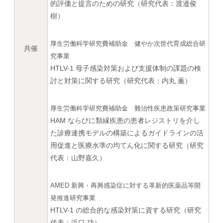
的評価と提言のための研究（研究代表：渡邉俊
樹）
厚生労働科学研究費補助金 健やか次世代育成総合研
共催
究事業
HTLV-1 母子感染対策および支援体制の課題の検
討と対策に関する研究（研究代表：内丸 薫）
厚生労働科学研究費補助金 難治性疾患政策研究事業
HAM ならびに類縁疾患の患者レジストリを介し
た診療連携モデルの構築によるガイドラインの活
用促進と医療水準の均てん化に関する研究（研究
代表：山野嘉久）
AMED 新興・再興感染症に対する革新的医薬品等開
発推進研究事業
HTLV-1 の総合的な感染対策に資する研究（研究
代表：浜口 功）