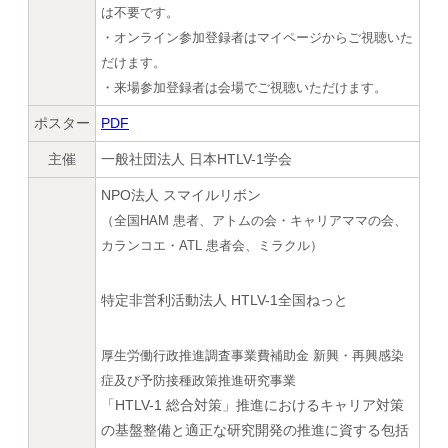
は不要です。
・オンライン参加登録者はマイページからご視聴いた
だけます。
・来場参加登録者は会場でご視聴いただけます。
ポスター
PDF
主催
一般社団法人 日本HTLV-1学会
NPO法人 スマイルリボン
（全国HAM 患者、アトムの会・キャリアママの会、
カランコエ・ATL 患者会、ミラクル）
特定非営利活動法人 HTLV-1全国ねっと
厚生労働行政推進調査事業費補助金 新興・再興感染
症及び予防接種政策推進研究事業
「HTLV-1 総合対策」推進におけるキャリア対策
の基盤整備と適正な研究開発の推進に資する包括