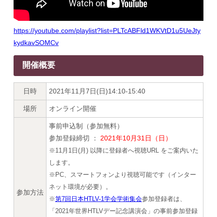
https://youtube.com/playlist?list=PLTcABFld1WKVtD1u5UeJty
kydkavSOMCv
開催概要
日時
2021年11月7日(日)14:10-15:40
場所
オンライン開催
事前申込制（参加無料）
参加登録締切 ：
2021年10月31日（日）
※11月1日(月) 以降に登録者へ視聴URL をご案内いた
します。
※PC、スマートフォンより視聴可能です（インター
ネット環境が必要）。
参加方法
※
第7回日本HTLV-1学会学術集会
参加登録者は、
「2021年世界HTLVデー記念講演会」の事前参加登録