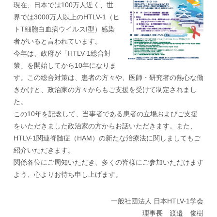
現在、日本では100万人近く、世
界では3000万人以上のHTLV-1（ヒ
トT細胞白血病ウイルスI型）感染
者がいると言われています。
今年は、政府が「HTLV-1総合対
策」を開始してから10年になりま
す。この総合対策は、患者の方々や、医師・研究者の熱心な働
きかけと、政治家の方々からもご支援を受けて制定されまし
た。
この10年を記念して、当事者である患者の立場およびご支援
をいただきました政治家の方からお話いただきます。また、
HTLV-1関連脊髄症（HAM）の新たな治療法に関しましてもご
紹介いただきます。
関係各位にご周知いただき、多くの皆様にご参加いただけます
よう、心よりお待ち申し上げます。
一般社団法人 日本HTLV-1学会
理事長 渡邉 俊樹