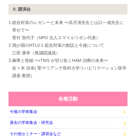
II. 講演会
1.
総合対策のレガシーと未来 〜高月清先生と山口一成先生に
寄せて〜
菅付 加代子（NPO 法人スマイルリボン代表）
2.
我が国のHTLV-1 総合対策の創設と今後について
江田 康幸（衆議院議員）
3.
麻痺と痙縮 〜rTMS が切り拓くHAM 治療の未来〜
佐々木 信幸( 聖マリアンナ医科大学リハビリテーション医学
講座 教授）
各種活動
今後の学術集会
過去の学術集会・研究会
その他セミナー・講習会など