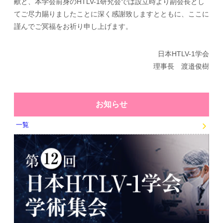
献と、本学会前身のHTLV-1研究会では設立時より副会長とし
てご尽力賜りましたことに深く感謝致しますとともに、ここに
謹んでご冥福をお祈り申し上げます。
日本HTLV-1学会
理事長 渡邉俊樹
お知らせ
一覧